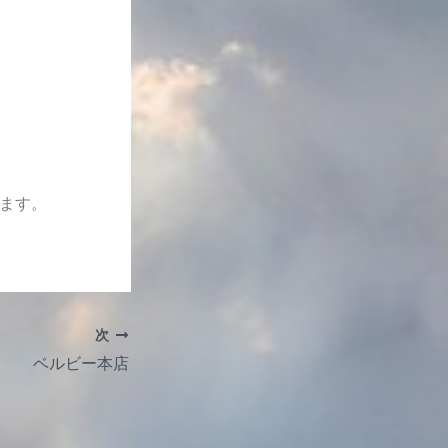
ます。
次
ベルビー本店