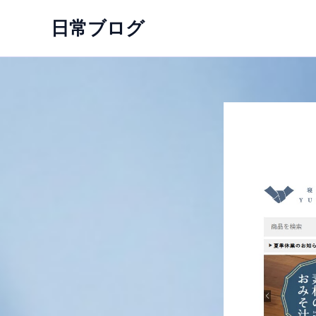
内
日常ブログ
容
を
ス
キ
ッ
プ