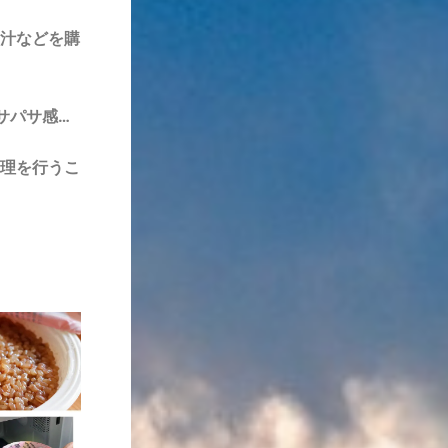
汁などを購
サパサ感…
理を行うこ