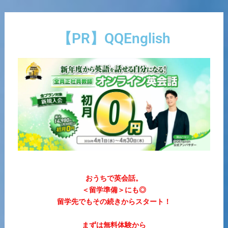
内
容
を
【PR】QQEnglish
ス
キ
ッ
プ
おうちで英会話。
＜留学準備＞にも◎
留学先でもその続きからスタート！
まずは
無料体験
から