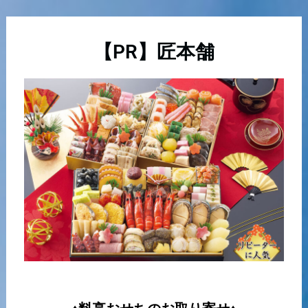
内
容
を
【PR】匠本舗
ス
キ
ッ
プ