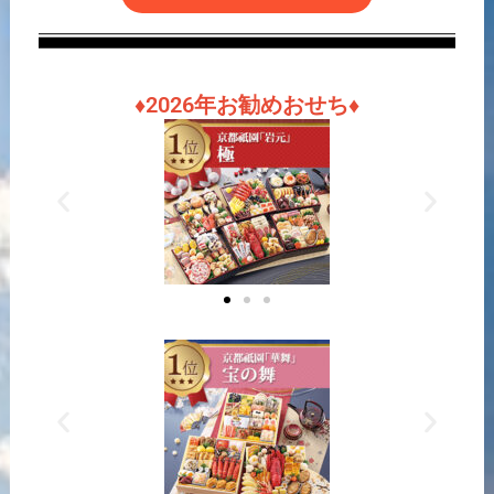
♦2026年お勧めおせち♦